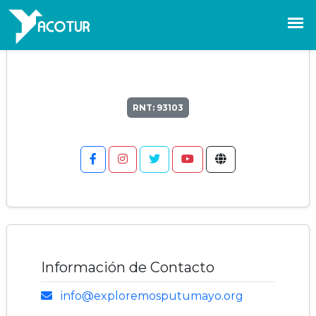
EXPLOREMOS
PUTUMAYO
Mocoa - Putumayo
RNT: 93103
Información de Contacto
info@exploremosputumayo.org