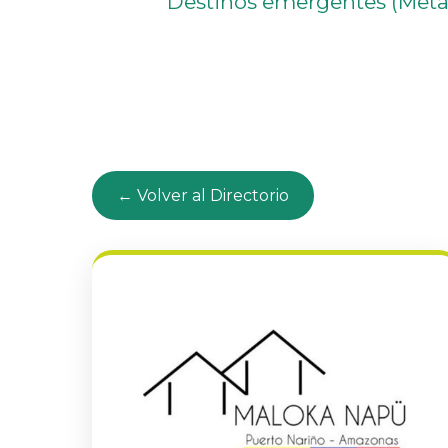
Destinos emergentes (Meta
← Volver al Directorio