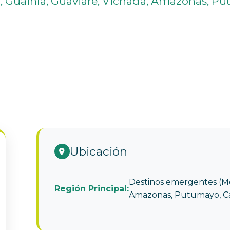
, Guainía, Guaviare, Vichada, Amazonas, Pu
Ubicación
Destinos emergentes (Met
Región Principal:
Amazonas, Putumayo, Ca