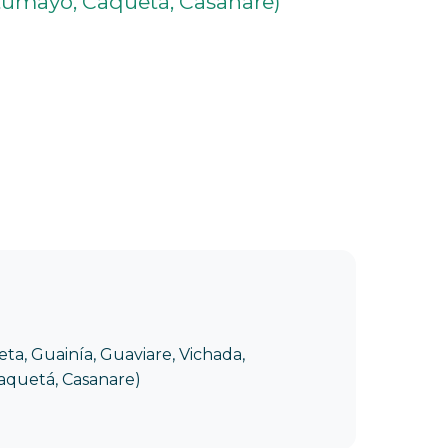
tumayo, Caquetá, Casanare)
a, Guainía, Guaviare, Vichada,
quetá, Casanare)