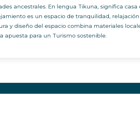
ades ancestrales. En lengua Tikuna, significa casa 
jamiento es un espacio de tranquilidad, relajación
ra y diseño del espacio combina materiales locale
ra apuesta para un Turismo sostenible.
Marketplaces
S
Destinos Emergentes
Bogotá Emerge
Cali Emerge