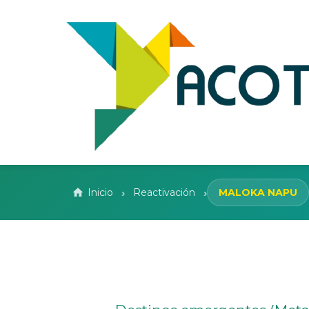
›
›
Inicio
Reactivación
MALOKA NAPU