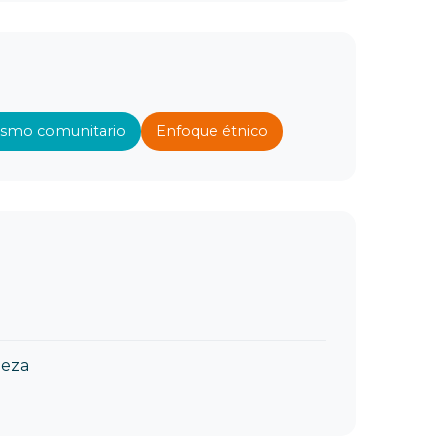
rismo comunitario
Enfoque étnico
leza